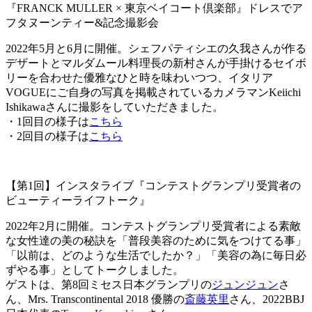
『FRANCK MULLER × 東京ベイコート倶楽部』ドレスでア
フタヌーンティー&記念撮影会
2022年5月と6月に開催。シェフパティシエの久我さんが作る
デザートとマルダムール料理長の新村さんが手掛けるセイボ
リーを合わせた優雅なひと時を味わいつつ、イタリア
VOGUEにご自身の写真を掲載されているカメラマンKeiichi
Ishikawaさんに撮影をしていただきました。
・1回目の様子は
こちら
・2回目の様子は
こちら
【第1回】インスタライブ『コンテストグランプリ受賞者の
ビューティーライフトーク』
2022年2月に開催。コンテストグランプリ受賞者による素敵
な女性達の美の秘訣を「普段美容のために気をつけてる事」
「以前は、どのような生活でしたか？」「美容の為に毎日必
ずやる事」としてトークしました。
ゲストは、第8回ミセス日本グランプリの
ジュンジュン
さ
ん、Mrs. Transcontinental 2018 優勝の
斎藤英里
さん、2022BBJ