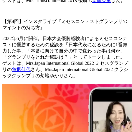
ゲストは、Mrs. Transcontinental 2018 優勝の
斎藤英里
さん。
【第4回】インスタライブ『ミセスコンテストグランプリの
マインドの持ち方』
2022年6月に開催。日本大会優勝経験者によるミセスコンテ
ストに優勝するための秘訣を「日本代表になるために1番努
力した事」「本番に向けて自分の中で変わった事は何か」
「グランプリをとれた秘訣は？」としてトークしました。
ゲストは、Mrs.Japan International Global 2022 ミセスグランプ
リの
魚返佳代
さん、Mrs.Japan International Global 2022 クラシ
ックグランプリの菊地ゆかりさん。