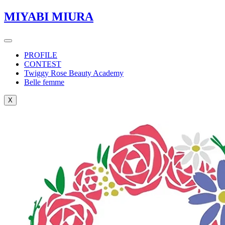
MIYABI MIURA
PROFILE
CONTEST
Twiggy Rose Beauty Academy
Belle femme
X